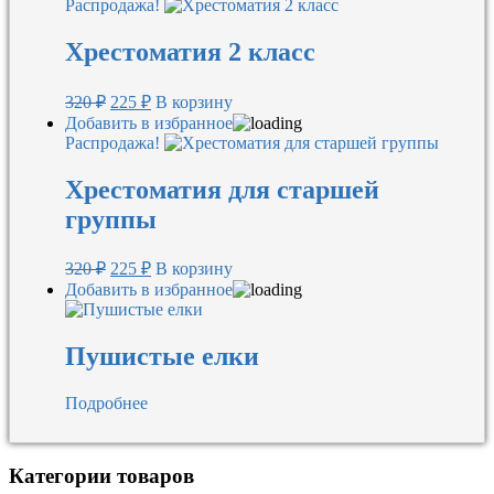
Распродажа!
Хрестоматия 2 класс
Первоначальная
Текущая
320
₽
225
₽
В корзину
цена
цена:
Добавить в избранное
составляла
225 ₽.
Распродажа!
320 ₽.
Хрестоматия для старшей
группы
Первоначальная
Текущая
320
₽
225
₽
В корзину
цена
цена:
Добавить в избранное
составляла
225 ₽.
320 ₽.
Пушистые елки
Подробнее
Категории товаров