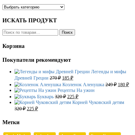
ИСКАТЬ ПРОДУКТ
Искать:
Поиск
Корзина
Покупатели рекомендуют
Легенды и мифы
Первоначальная
Текущая
Древней Греции
270
₽
185
₽
цена
цена:
Первона
Те
Козленок Аленушка
249
₽
180
₽
составляла
185 ₽.
цена
це
Рецепты На ужин
270 ₽.
составл
180
Первоначальная
Текущая
Букварь
320
₽
225
₽
249 ₽.
цена
цена:
Корней Чуковский детям
составляла
225 ₽.
Первоначальная
Текущая
320
₽
225
₽
320 ₽.
цена
цена:
составляла
225 ₽.
Метки
320 ₽.