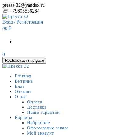
Skip
pressa-32@yandex.ru
to
☏ +79605536264
the
content
Вход / Регистрация
0
0 ₽
0
Rozbalovací navigace
Главная
Витрина
Блог
Отзывы
О нас
Оплата
Доставка
Наши гарантии
Корзина
Избранное
Оформление заказа
Мой аккаунт