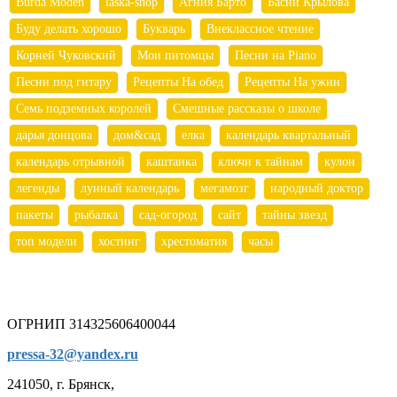
Burda Moden
laska-shop
Агния Барто
Басни Крылова
Буду делать хорошо
Букварь
Внеклассное чтение
Корней Чуковский
Мои питомцы
Песни на Piano
Песни под гитару
Рецепты На обед
Рецепты На ужин
Семь подземных королей
Смешные рассказы о школе
дарья донцова
дом&сад
елка
календарь квартальный
календарь отрывной
каштанка
ключи к тайнам
кулон
легенды
лунный календарь
мегамозг
народный доктор
пакеты
рыбалка
сад-огород
сайт
тайны звезд
топ модели
хостинг
хрестоматия
часы
ОГРНИП 314325606400044
pressa-32@yandex.ru
241050, г. Брянск,