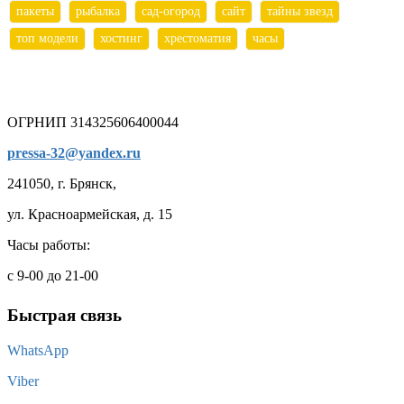
пакеты
рыбалка
сад-огород
сайт
тайны звезд
топ модели
хостинг
хрестоматия
часы
ОГРНИП 314325606400044
pressa-32@yandex.ru
241050, г. Брянск,
ул. Красноармейская, д. 15
Часы работы:
с 9-00 до 21-00
Быстрая связь
WhatsApp
Viber