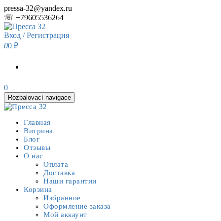
Skip
pressa-32@yandex.ru
to
☏ +79605536264
the
content
Вход / Регистрация
0
0 ₽
0
Rozbalovací navigace
Главная
Витрина
Блог
Отзывы
О нас
Оплата
Доставка
Наши гарантии
Корзина
Избранное
Оформление заказа
Мой аккаунт